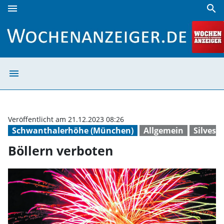
menu
search
Böllern verboten | Wochenanzeiger
menu
Böllern verbote
Veröffentlicht am 21.12.2023 08:26
Schwanthalerhöhe (München)
Allgemein
Silveste
Böllern verboten