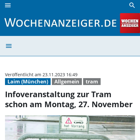
menu
search
Infoveranstaltung zur Tram schon am Montag, 27. Novemb
menu
Infoveranstaltu
Veröffentlicht am 23.11.2023 16:49
Laim (München)
Allgemein
tram
Infoveranstaltung zur Tram
schon am Montag, 27. November