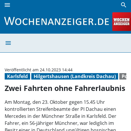
menu
search
Zwei Fahrten ohne Fahrerlaubnis | Wochenanzeiger
menu
Zwei Fahrten oh
Veröffentlicht am 24.10.2023 14:44
Karlsfeld
Hilgertshausen (Landkreis Dachau)
Poli
Zwei Fahrten ohne Fahrerlaubnis
Am Montag, den 23. Oktober gegen 15.45 Uhr
kontrollierten Streifenbeamte der PI Dachau einen
Mercedes in der Münchner Straße in Karlsfeld. Der
Fahrer, ein 56-jähriger Münchner, war lediglich im
Besitz einer in Deutschland ungültigen bosnischen