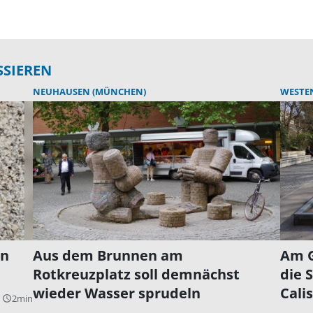
SSIEREN
NEUHAUSEN (MÜNCHEN)
WESTE
en
Aus dem Brunnen am
Am G
Rotkreuzplatz soll demnächst
die 
wieder Wasser sprudeln
Cali
2min
query_builder