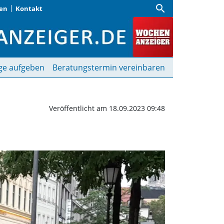
search
gen
Kontakt
wendig“ | Wochenanzei
ge aufgeben
Beratungstermin vereinbaren
Veröffentlicht am 18.09.2023 09:48