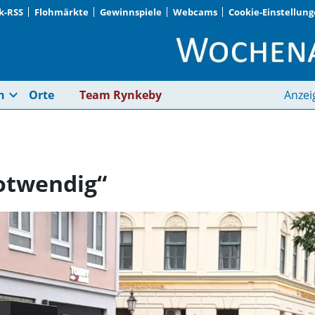
k-RSS
Flohmärkte
Gewinnspiele
Webcams
Cookie-Einstellun
„Willkommen und not
expand_more
n
Orte
Team Rynkeby
Anzei
otwendig“