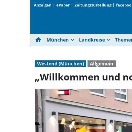
Anzeigen
ePaper
Zeitungszustellung
faceboo
home
expand_more
expand_more
München
Landkreise
Theme
Westend (München)
Allgemein
„Willkommen und n