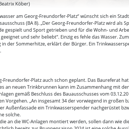
 Beatrix Köber)
inkwasser am Georg-Freundorfer-Platz“ wünscht sich ein St
sausschuss (BA 8). „Der Georg-Freundorfer-Platz wird als S
erde gespielt und Sport getrieben und für die Wohn- und Arb
eeignet und sehr beliebt“. Einzig es fehle das Wasser. Zum T
 in der Sommerhitze, erklärt der Bürger. Ein Trinkwassers
.
g-Freundorfer-Platz auch schon geplant. Das Baureferat h
arfes an neuen Trinkbrunnen kann im Zusammenhang mit den b
anlagen gemäß Beschluss des Bauausschusses vom 03.12.201
ren Vorgehen. „An insgesamt 34 der vorwiegend in großen 
 der Außenfassade ein Trinkwasserspender nachgerüstet bz
ne solche.
die an die WC-Anlagen montiert werden, sollen dann wie d
tlich bereits zur Brunnensaison 2024 ist eine solche Ausr