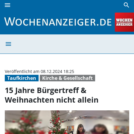
menu
search
15 Jahre Bürgertreff & Weihnachten nicht allein | Wochena
menu
15 Jahre Bürgert
Veröffentlicht am 08.12.2024 18:25
Taufkirchen
Kirche & Gesellschaft
15 Jahre Bürgertreff &
Weihnachten nicht allein