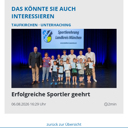
DAS KÖNNTE SIE AUCH
INTERESSIEREN
TAUFKIRCHEN
UNTERHACHING
Erfolgreiche Sportler geehrt
06.08.2026 16:29 Uhr
2min
query_builder
zurück zur Übersicht