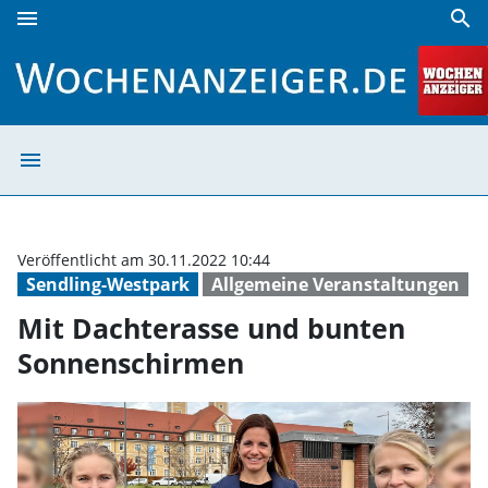
menu
search
Mit Dachterasse und bunten Sonnenschirmen | Wochenan
menu
Mit Dachterass
Veröffentlicht am 30.11.2022 10:44
Sendling-Westpark
Allgemeine Veranstaltungen
Mit Dachterasse und bunten
Sonnenschirmen