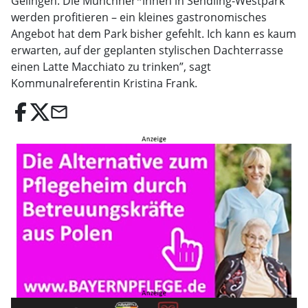
Gelingen. Die Münchner*innen in Sendling-Westpark
werden profitieren – ein kleines gastronomisches
Angebot hat dem Park bisher gefehlt. Ich kann es kaum
erwarten, auf der geplanten stylischen Dachterrasse
einen Latte Macchiato zu trinken”, sagt
Kommunalreferentin Kristina Frank.
email