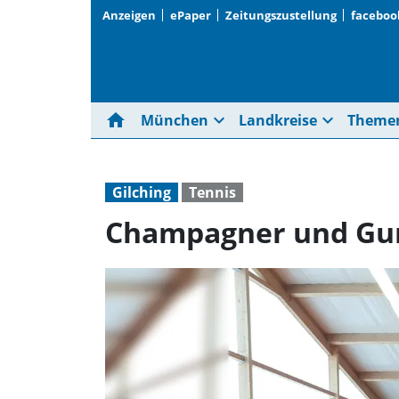
Anzeigen
ePaper
Zeitungszustellung
faceboo
home
expand_more
expand_more
München
Landkreise
Theme
Gilching
Tennis
Champagner und G