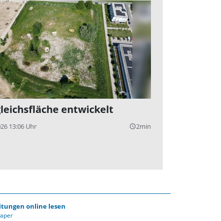
leichsfläche entwickelt
026 13:06 Uhr
2min
query_builder
itungen online lesen
Paper