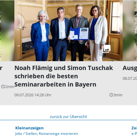
r
Noah Flämig und Simon Tuschak
Ausg
schrieben die besten
08.07.2
Seminararbeiten in Bayern
2min
query_builder
09.07.2026 14:28 Uhr
3min
query_builder
zurück zur Übersicht
Kleinanzeigen
Ze
Jobs / Stellen
Keinanzeige inserieren
e-