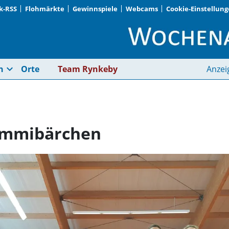
k-RSS
Flohmärkte
Gewinnspiele
Webcams
Cookie-Einstellun
Champagner und Gum
expand_more
n
Orte
Team Rynkeby
Anzei
ummibärchen