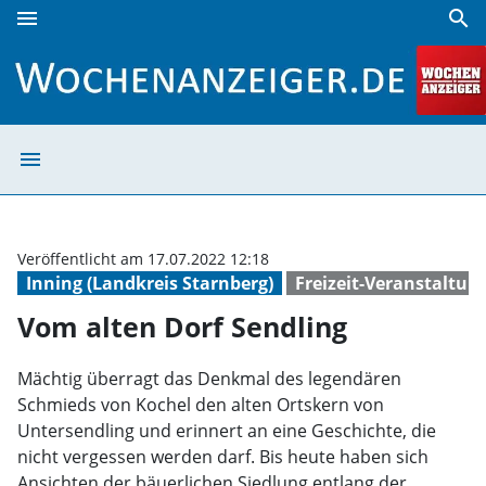
menu
search
Vom alten Dorf Sendling | Wochenanzeiger
menu
Vom alten Dorf 
Veröffentlicht am 17.07.2022 12:18
Inning (Landkreis Starnberg)
Freizeit-Veranstaltun
Vom alten Dorf Sendling
Mächtig überragt das Denkmal des legendären
Schmieds von Kochel den alten Ortskern von
Untersendling und erinnert an eine Geschichte, die
nicht vergessen werden darf. Bis heute haben sich
Ansichten der bäuerlichen Siedlung entlang der