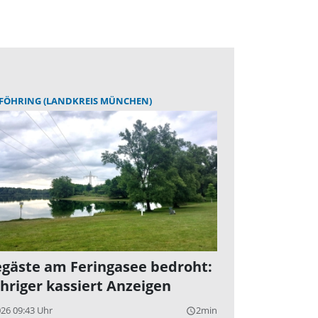
FÖHRING (LANDKREIS MÜNCHEN)
gäste am Feringasee bedroht:
ähriger kassiert Anzeigen
026 09:43 Uhr
2min
query_builder