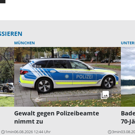
SSIEREN
MÜNCHEN
UNTER
Gewalt gegen Polizeibeamte
Bade
nimmt zu
70-J
1min
06.08.2026 12:44 Uhr
3min
03.08.2
query_builder
query_builder