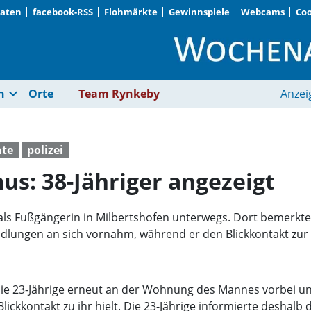
Daten
facebook-RSS
Flohmärkte
Gewinnspiele
Webcams
Coo
Wegen Exhibitionismu
expand_more
n
Orte
Team Rynkeby
Anzei
hte
polizei
s: 38-Jähriger angezeigt
 als Fußgängerin in Milbertshofen unterwegs. Dort bemerkte
ungen an sich vornahm, während er den Blickkontakt zur 23-
 die 23-Jährige erneut an der Wohnung des Mannes vorbei un
ckkontakt zu ihr hielt. Die 23-Jährige informierte deshalb d