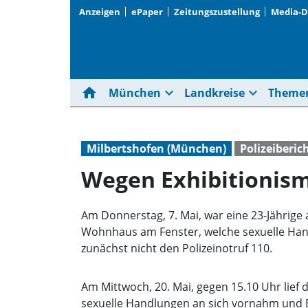
Anzeigen
ePaper
Zeitungszustellung
Media-
home
expand_more
expand_more
München
Landkreise
Theme
Milbertshofen (München)
Polizeiberic
Wegen Exhibitionismu
Am Donnerstag, 7. Mai, war eine 23-Jährige
Wohnhaus am Fenster, welche sexuelle Handl
zunächst nicht den Polizeinotruf 110.
Am Mittwoch, 20. Mai, gegen 15.10 Uhr lief
sexuelle Handlungen an sich vornahm und Bli