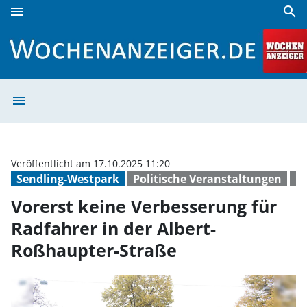
menu
search
Vorerst keine Verbesserung für Radfahrer in der Albert-R
menu
Vorerst keine V
Veröffentlicht am 17.10.2025 11:20
Sendling-Westpark
Politische Veranstaltungen
B
Vorerst keine Verbesserung für
Radfahrer in der Albert-
Roßhaupter-Straße