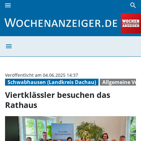
menu
search
Viertklässler besuchen das Rathaus | Wochenanzeiger
menu
Viertklässler b
Veröffentlicht am 04.06.2025 14:37
Schwabhausen (Landkreis Dachau)
Allgemeine Ver
Viertklässler besuchen das
Rathaus