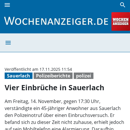
menu
search
Vier Einbrüche in Sauerlach | Wochenanzeiger
menu
Vier Einbrüche 
Veröffentlicht am 17.11.2025 11:54
Sauerlach
Polizeiberichte
polizei
Vier Einbrüche in Sauerlach
Am Freitag, 14. November, gegen 17:30 Uhr,
verständigte ein 45-jähriger Anwohner aus Sauerlach
den Polizeinotruf über einen Einbruchsversuch. Er
befand sich zu dieser Zeit nicht zuhause, erhielt jedoch
auf sein Mobiltelefon eine Alarmierung. Daraufhin