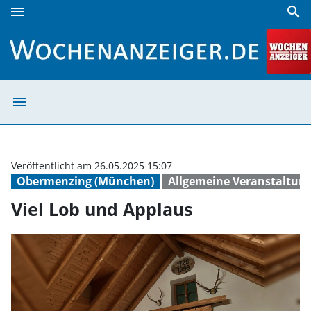
menu
search
Viel Lob und Applaus | Wochenanzeiger
menu
Viel Lob und Ap
Veröffentlicht am 26.05.2025 15:07
Obermenzing (München)
Allgemeine Veranstaltun
Viel Lob und Applaus