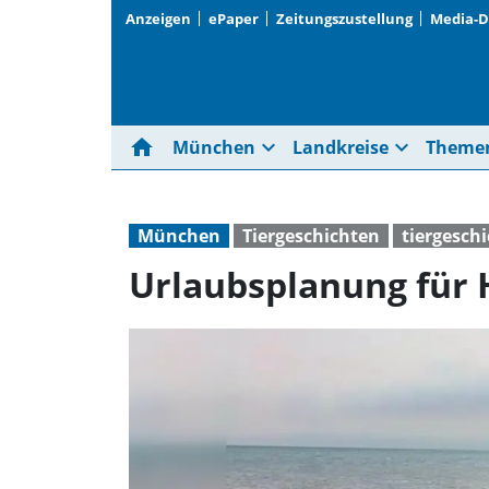
Anzeigen
ePaper
Zeitungszustellung
Media-
home
expand_more
expand_more
München
Landkreise
Theme
München
Tiergeschichten
tiergesch
Urlaubsplanung für 