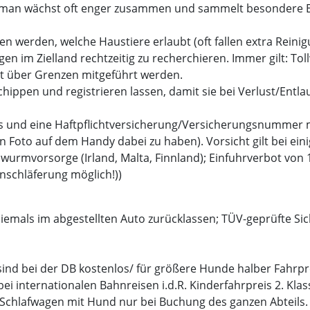
, man wächst oft enger zusammen und sammelt besondere E
 werden, welche Haustiere erlaubt (oft fallen extra Reinig
en im Zielland rechtzeitig zu recherchieren. Immer gilt: To
 über Grenzen mitgeführt werden.
 chippen und registrieren lassen, damit sie bei Verlust/En
s und eine Haftpflichtversicherung/Versicherungsnummer
n Foto auf dem Handy dabei zu haben). Vorsicht gilt bei ei
dwurmvorsorge (Irland, Malta, Finnland); Einfuhrverbot vo
schläferung möglich!))
emals im abgestellten Auto zurücklassen; TÜV-geprüfte Sic
 sind bei der DB kostenlos/ für größere Hunde halber Fahrpr
i internationalen Bahnreisen i.d.R. Kinderfahrpreis 2. Klas
 Schlafwagen mit Hund nur bei Buchung des ganzen Abteils.