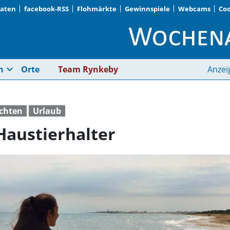
Daten
facebook-RSS
Flohmärkte
Gewinnspiele
Webcams
Coo
Urlaubsplanung für H
expand_more
n
Orte
Team Rynkeby
Anzei
ichten
Urlaub
Haustierhalter