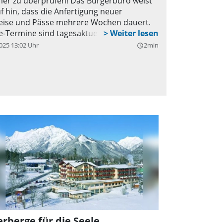
r zu überprüfen! Das Bürgerbüro weist
rden am besten immer zu Hause betreut.
f hin, dass die Anfertigung neuer
ise und Pässe mehrere Wochen dauert.
e-Termine sind tagesaktuell verfügbar.
025 13:02 Uhr
2min
query_builder
rberge für die Seele