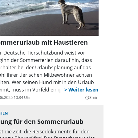
ommerurlaub mit Haustieren
r Deutsche Tierschutzbund weist vor
ginn der Sommerferien darauf hin, dass
erhalter bei der Urlaubsplanung auf das
hl ihrer tierischen Mitbewohner achten
llten. Wer seinen Hund mit in den Urlaub
mmt, muss im Vorfeld einige
rkehrungen treffen und eine Unterkunft
06.2025 10:34 Uhr
3min
query_builder
chen, in der Tiere willkommen sind. Bei
ugreisen, auf die Haustiere nicht
HEN
tgenommen werden sollten, braucht es
nung für den Sommerurlaub
ne geeignete Betreuungsmöglichkeit.
 ist die Zeit, die Reisedokumente für den
tzen, Ziervögel und kleine Heimtiere