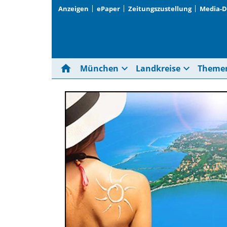
Anzeigen
ePaper
Zeitungszustellung
Media-
home
expand_more
expand_more
München
Landkreise
Theme