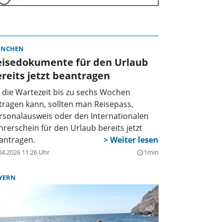
NCHEN
eisedokumente für den Urlaub
reits jetzt beantragen
 die Wartezeit bis zu sechs Wochen
tragen kann, sollten man Reisepass,
rsonalausweis oder den Internationalen
hrerschein für den Urlaub bereits jetzt
antragen.
04.2026 11:26 Uhr
1min
query_builder
YERN