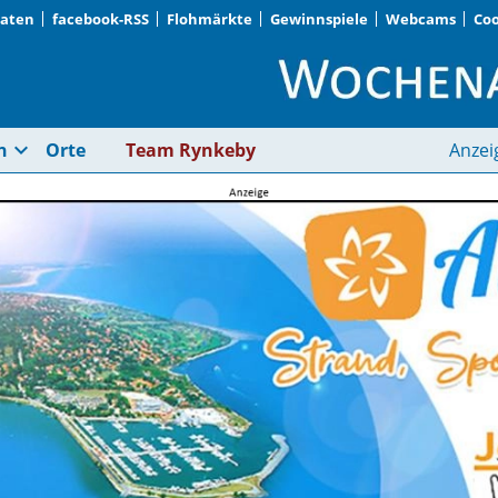
Daten
facebook-RSS
Flohmärkte
Gewinnspiele
Webcams
Coo
Urlaub | Wochenanze
expand_more
n
Orte
Team Rynkeby
Anzei