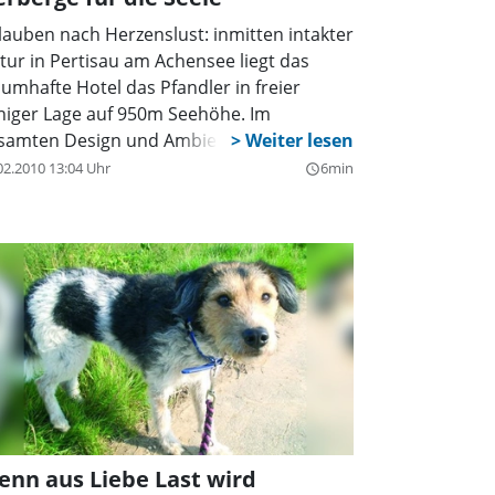
lauben nach Herzenslust: inmitten intakter
tur in Pertisau am Achensee liegt das
aumhafte Hotel das Pfandler in freier
higer Lage auf 950m Seehöhe. Im
samten Design und Ambiente des
mütlich-stilvollen Vier Sterne Hauses hat
02.2010 13:04 Uhr
6min
query_builder
e Familie Entner die traditionelle, heimelige
d harmonische Atmosphäre verwirklicht.
nn aus Liebe Last wird