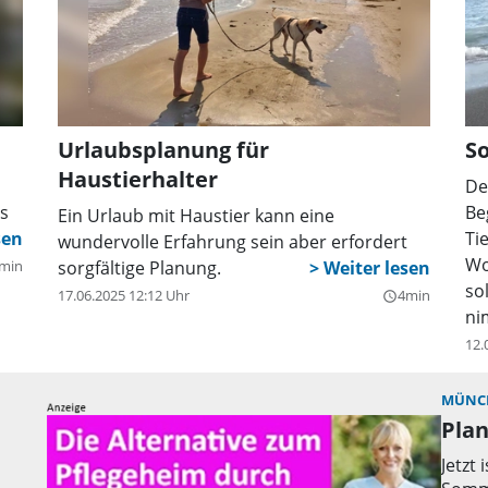
Urlaubsplanung für
S
Haustierhalter
De
s
Be
Ein Urlaub mit Haustier kann eine
Ti
wundervolle Erfahrung sein aber erfordert
Wo
min
sorgfältige Planung.
so
17.06.2025 12:12 Uhr
4min
query_builder
ni
Vo
12.
bu
Fl
MÜNC
mi
Pla
ei
Jetzt
Ka