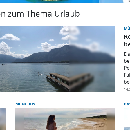
ten zum Thema Urlaub
MÜ
R
be
Da
be
Pe
Fü
be
14.
MÜNCHEN
BA