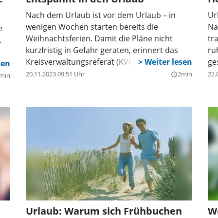
Nach dem Urlaub ist vor dem Urlaub – in
Ur
wenigen Wochen starten bereits die
Na
e
Weihnachtsferien. Damit die Pläne nicht
tr
.
kurzfristig in Gefahr geraten, erinnert das
ru
Kreisverwaltungsreferat (KVR) alle Urlauber,
ge
die Gültigkeit ihrer Reisedokumente, wie
ge
20.11.2023 09:51 Uhr
2min
22.
query_builder
min
Reisepass und Personalausweis, zu prüfen.
di
un
Urlaub: Warum sich Frühbuchen
We