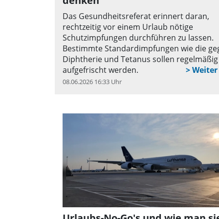
denken
Das Gesundheitsreferat erinnert daran,
rechtzeitig vor einem Urlaub nötige
Schutzimpfungen durchführen zu lassen.
Bestimmte Standardimpfungen wie die ge
Diphtherie und Tetanus sollen regelmäßig
aufgefrischt werden.
08.06.2026 16:33 Uhr
q
Urlaubs-No-Go's und wie man si