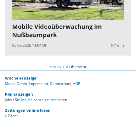
Mobile Videoüberwachung im
Nußbaumpark
06.08.2026 14:04 Uhr
1min
query_builder
zurück zur Übersicht
Wochenanzeiger
Media-Daten
Impressum
Datenschutz
AGB
Kleinanzeigen
Jobs / Stellen
Keinanzeige inserieren
Zeitungen online lesen
e-Paper