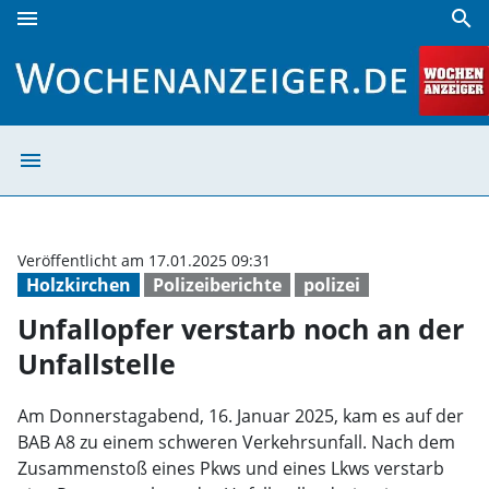
menu
search
Unfallopfer verstarb noch an der Unfallstelle | Wochenanze
menu
Unfallopfer vers
Veröffentlicht am 17.01.2025 09:31
Holzkirchen
Polizeiberichte
polizei
Unfallopfer verstarb noch an der
Unfallstelle
Am Donnerstagabend, 16. Januar 2025, kam es auf der
BAB A8 zu einem schweren Verkehrsunfall. Nach dem
Zusammenstoß eines Pkws und eines Lkws verstarb