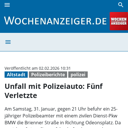
menu
search
Unfall mit Polizeiauto: Fünf Verletzte | Wochenanzeiger
menu
Unfall mit Poliz
Veröffentlicht am 02.02.2026 10:31
Altstadt
Polizeiberichte
polizei
Unfall mit Polizeiauto: Fünf
Verletzte
Am Samstag, 31. Januar, gegen 21 Uhr befuhr ein 25-
jähriger Polizeibeamter mit einem zivilen Dienst-Pkw
BMW die Brienner Straße in Richtung Odeonsplatz. Da