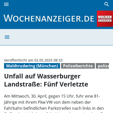
menu
search
Unfall auf Wasserburger Landstraße: Fünf Verletzte | Woc
menu
Unfall auf Wass
Veröffentlicht am 02.05.2025 08:33
Waldtrudering (München)
Polizeiberichte
polizei
Unfall auf Wasserburger
Landstraße: Fünf Verletzte
Am Mittwoch, 30. April, gegen 15 Uhr, fuhr eine 81-
Jährige mit ihrem Pkw VW von dem neben der
Fahrbahn befindlichen Parkstreifen nach links in den