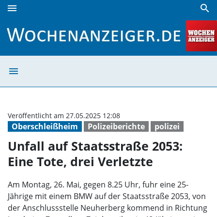
menu
search
Unfall auf Staatsstraße 2053: Eine Tote, drei Verletzte | W
menu
Unfall auf Staat
Veröffentlicht am 27.05.2025 12:08
Oberschleißheim
Polizeiberichte
polizei
Unfall auf Staatsstraße 2053:
Eine Tote, drei Verletzte
Am Montag, 26. Mai, gegen 8.25 Uhr, fuhr eine 25-
Jährige mit einem BMW auf der Staatsstraße 2053, von
der Anschlussstelle Neuherberg kommend in Richtung