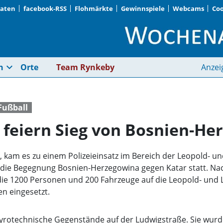
Daten
facebook-RSS
Flohmärkte
Gewinnspiele
Webcams
Coo
Über 1000 Menschen 
expand_more
n
Orte
Team Rynkeby
Anzei
Fußball
feiern Sieg von Bosnien-He
i, kam es zu einem Polizeieinsatz im Bereich der Leopold-
 die Begegnung Bosnien-Herzegowina gegen Katar statt. N
die 1200 Personen und 200 Fahrzeuge auf die Leopold- und 
 eingesetzt.
yrotechnische Gegenstände auf der Ludwigstraße. Sie wurd