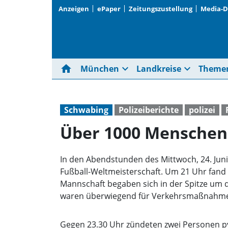
Anzeigen
ePaper
Zeitungszustellung
Media-
home
expand_more
expand_more
München
Landkreise
Theme
Schwabing
Polizeiberichte
polizei
Über 1000 Menschen 
In den Abendstunden des Mittwoch, 24. Jun
Fußball-Weltmeisterschaft. Um 21 Uhr fand
Mannschaft begaben sich in der Spitze um 
waren überwiegend für Verkehrsmaßnahmen
Gegen 23.30 Uhr zündeten zwei Personen p