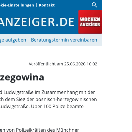
search
kie-Einstellungen
Kontakt
feiern Sieg von Bosnie
ge aufgeben
Beratungstermin vereinbaren
Veröffentlicht am 25.06.2026 16:02
rzegowina
 und Ludwigstraße im Zusammenhang mit der
ach dem Sieg der bosnisch-herzegowinischen
Ludwigstraße. Über 100 Polizeibeamte
en von Polizeikräften des Münchner