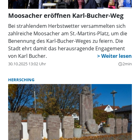
der NS-Zeit 1933-1945.“
Moosacher eröffnen Karl-Bucher-Weg
Bei strahlendem Herbstwetter versammelten sich
zahlreiche Moosacher am St.-Martins-Platz, um die
Benennung des Karl-Bucher-Weges zu feiern. Die
Stadt ehrt damit das herausragende Engagement
von Karl Bucher.
30.10.2025 13:02 Uhr
2min
query_builder
HERRSCHING