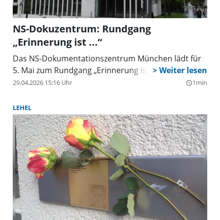
NS-Dokuzentrum: Rundgang
„Erinnerung ist ...“
Das NS-Dokumentationszentrum München lädt für
5. Mai zum Rundgang „Erinnerung ist ...“ ein.
29.04.2026 15:16 Uhr
1min
query_builder
LEHEL