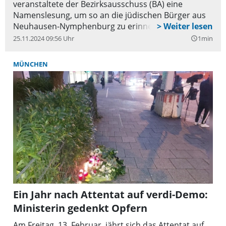
veranstaltete der Bezirksausschuss (BA) eine
Namenslesung, um so an die jüdischen Bürger aus
Neuhausen-Nymphenburg zu erinnern, die während
der Zeit des Nationalsozialismus ihr Leben verloren.
25.11.2024 09:56 Uhr
1min
query_builder
Schüler des Käthe-Kollwitz-Gymnasiums und der
Rudolf-Diesel-Realschule nahmen an der
MÜNCHEN
Veranstaltung teil und verlasen einige der Namen
und Lebensdaten vor.
Ein Jahr nach Attentat auf verdi-Demo:
Ministerin gedenkt Opfern
Am Freitag, 13. Februar, jährt sich das Attentat auf