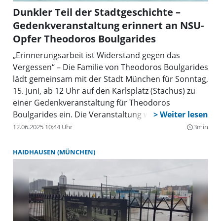
Dunkler Teil der Stadtgeschichte –
Gedenkveranstaltung erinnert an NSU-
Opfer Theodoros Boulgarides
„Erinnerungsarbeit ist Widerstand gegen das
Vergessen“ – Die Familie von Theodoros Boulgarides
lädt gemeinsam mit der Stadt München für Sonntag,
15. Juni, ab 12 Uhr auf den Karlsplatz (Stachus) zu
einer Gedenkveranstaltung für Theodoros
Boulgarides ein. Die Veranstaltung wurde von den
Angehörigen in enger Zusammenarbeit mit der
12.06.2025 10:44 Uhr
3min
query_builder
Fachstelle für Demokratie geplant.
HAIDHAUSEN (MÜNCHEN)