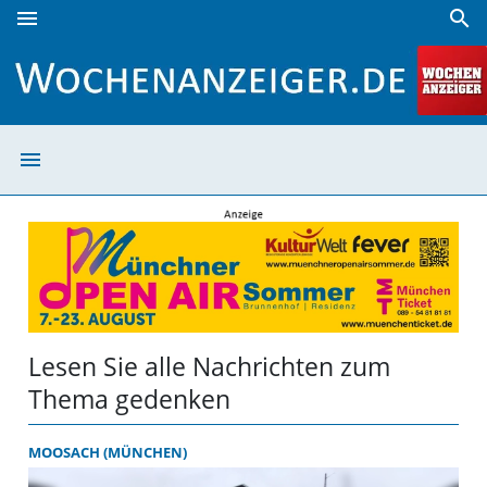
menu
search
gedenken | Wochenanzeiger
menu
gedenken | Woc
Lesen Sie alle Nachrichten zum
Thema gedenken
MOOSACH (MÜNCHEN)