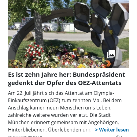
Es ist zehn Jahre her: Bundespräsident
gedenkt der Opfer des OEZ-Attentats
Am 22. Juli jährt sich das Attentat am Olympia-
Einkaufszentrum (OEZ) zum zehnten Mal. Bei dem
Anschlag kamen neun Menschen ums Leben,
zahlreiche weitere wurden verletzt. Die Stadt
München erinnert gemeinsam mit Angehörigen,
Hinterbliebenen, Überlebenden und Unterstützern
an die Opfer: Am Mittwoch, 22. Juli, findet ab 16 Uhr