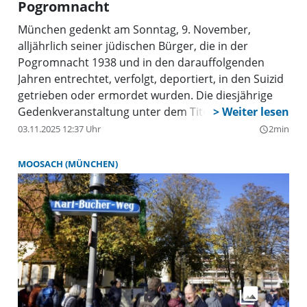
Pogromnacht
München gedenkt am Sonntag, 9. November,
alljährlich seiner jüdischen Bürger, die in der
Pogromnacht 1938 und in den darauffolgenden
Jahren entrechtet, verfolgt, deportiert, in den Suizid
getrieben oder ermordet wurden. Die diesjährige
Gedenkveranstaltung unter dem Titel „Jeder Mensch
hat einen Namen“ findet um 18 Uhr im Alten
03.11.2025 12:37 Uhr
2min
query_builder
Rathaus statt und wird live online übertragen. Es
sprechen Oberbürgermeister Dieter Reiter und
MOOSACH (MÜNCHEN)
Münchens Ehrenbürgerin Dr. h.c. Charlotte
Knobloch, Präsidentin der Israelitischen
Kultusgemeinde München und Oberbayern. Frank
Bajohr, Professor am Historischen Seminar der
Ludwig-Maximilians-Universität München, hält einen
Vortrag zum Thema „›Alle anständigen Menschen
müssten mit Abscheu von dieser Nazi-Partei
abrücken‹ – Moralische (Selbst-)Vergewisserung in