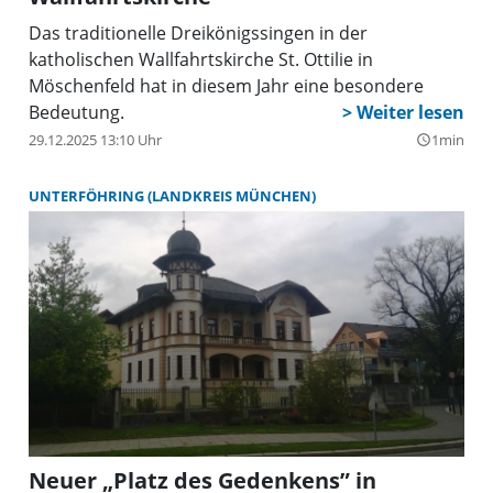
Das traditionelle Dreikönigssingen in der
katholischen Wallfahrtskirche St. Ottilie in
Möschenfeld hat in diesem Jahr eine besondere
Bedeutung.
29.12.2025 13:10 Uhr
1min
query_builder
UNTERFÖHRING (LANDKREIS MÜNCHEN)
Neuer „Platz des Gedenkens” in