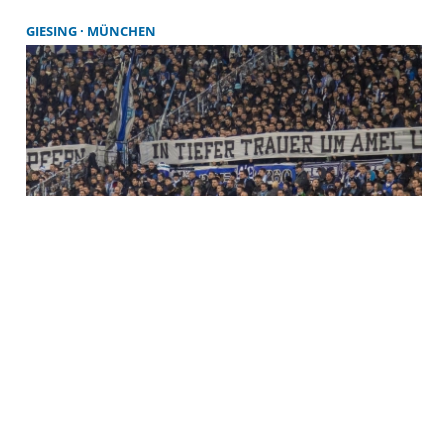
GIESING
MÜNCHEN
Löwenkurve gedenkt Opfern
Vor dem Heimspiel des TSV 1860 München gegen
Arminia Bielefeld kam es zu einer Schweigeminute
für die Opfer des Terroranschlags in München, bei
dem ein Attentäter vergangene Woche in eine
Demonstration streikender Gewerkschafter gerast
war.