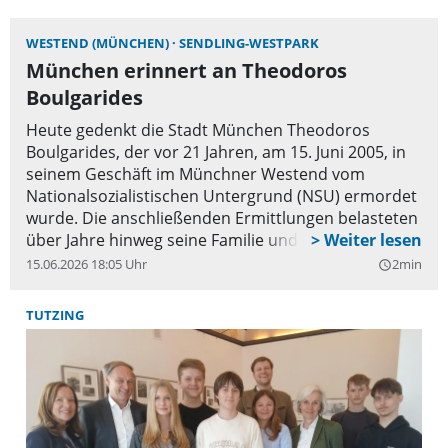
WESTEND (MÜNCHEN)
SENDLING-WESTPARK
München erinnert an Theodoros
Boulgarides
Heute gedenkt die Stadt München Theodoros
Boulgarides, der vor 21 Jahren, am 15. Juni 2005, in
seinem Geschäft im Münchner Westend vom
Nationalsozialistischen Untergrund (NSU) ermordet
wurde. Die anschließenden Ermittlungen belasteten
über Jahre hinweg seine Familie und sein Umfeld,
bevor 2011 die rechtsterroristischen Hintergründe
15.06.2026 18:05 Uhr
2min
query_builder
der Tat bekannt wurden. Das Erinnern an sein
Leben und das Unrecht, das ihm und seiner Familie
TUTZING
widerfahren ist, bleibt eine zentrale gesellschaftliche
Aufgabe.