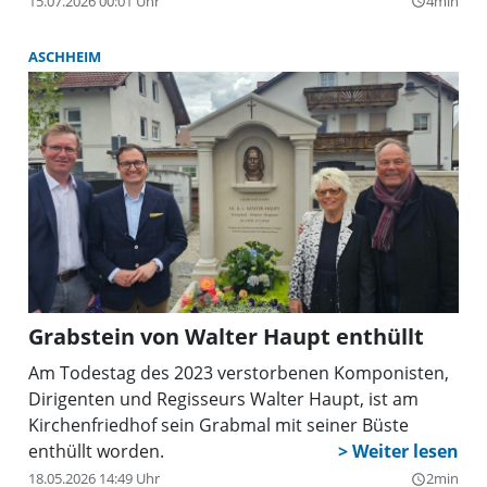
15.07.2026 00:01 Uhr
4min
query_builder
(Einlass ab 15 Uhr) am Denkmal „Für Euch“ an der
Hanauer Straße 77 eine zentrale
ASCHHEIM
Gedenkveranstaltung statt. Es sprechen
Bundespräsident Frank-Walter Steinmeier,
Landtagspräsidentin Ilse Aigner, Oberbürgermeister
Dominik Krause sowie Hinterbliebene der
Attentatsopfer.
Grabstein von Walter Haupt enthüllt
Am Todestag des 2023 verstorbenen Komponisten,
Dirigenten und Regisseurs Walter Haupt, ist am
Kirchenfriedhof sein Grabmal mit seiner Büste
enthüllt worden.
18.05.2026 14:49 Uhr
2min
query_builder