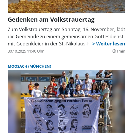
Gedenken am Volkstrauertag
Zum Volkstrauertag am Sonntag, 16. November, lädt
die Gemeinde zu einem gemeinsamen Gottesdienst
mit Gedenkfeier in der St.-Nikolaus-Kirche ein.
30.10.2025 11:40 Uhr
1min
query_builder
MOOSACH (MÜNCHEN)