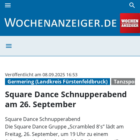
menu
search
Square Dance Schnupperabend am 26. September | Woche
menu
Square Dance S
Veröffentlicht am 08.09.2025 16:53
Germering (Landkreis Fürstenfeldbruck)
Tanzsport
Square Dance Schnupperabend
am 26. September
Square Dance Schnupperabend
Die Square Dance Gruppe „Scrambled 8's” lädt am
Freitag, 26. September, um 19 Uhr zu einem