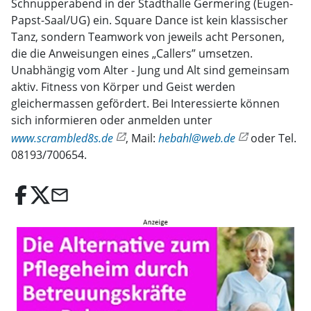
Schnupperabend in der Stadthalle Germering (Eugen-
Papst-Saal/UG) ein. Square Dance ist kein klassischer
Tanz, sondern Teamwork von jeweils acht Personen,
die die Anweisungen eines „Callers” umsetzen.
Unabhängig vom Alter - Jung und Alt sind gemeinsam
aktiv. Fitness von Körper und Geist werden
gleichermassen gefördert. Bei Interessierte können
sich informieren oder anmelden unter
www.scrambled8s.de
, Mail:
hebahl@web.de
oder Tel.
08193/700654.
email