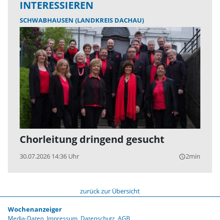
INTERESSIEREN
SCHWABHAUSEN (LANDKREIS DACHAU)
Chorleitung dringend gesucht
30.07.2026 14:36 Uhr
2min
query_builder
zurück zur Übersicht
Wochenanzeiger
Media-Daten
Impressum
Datenschutz
AGB