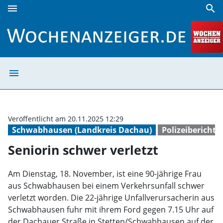
menu
search
Seniorin schwer verletzt | Wochenanzeiger
menu
Seniorin schwer
Veröffentlicht am 20.11.2025 12:29
Schwabhausen (Landkreis Dachau)
Polizeiberichte
Seniorin schwer verletzt
Am Dienstag, 18. November, ist eine 90-jährige Frau
aus Schwabhausen bei einem Verkehrsunfall schwer
verletzt worden. Die 22-jährige Unfallverursacherin aus
Schwabhausen fuhr mit ihrem Ford gegen 7.15 Uhr auf
der Dachauer Straße in Stetten/Schwabhausen auf der