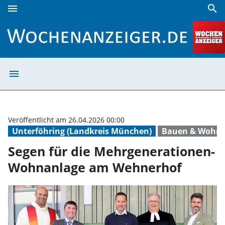
menu
search
Segen für die Mehrgenerationen-Wohnanlage am Wehnerh
menu
Segen für die 
Veröffentlicht am 26.04.2026 00:00
Unterföhring (Landkreis München)
Bauen & Wohn
Segen für die Mehrgenerationen-
Wohnanlage am Wehnerhof