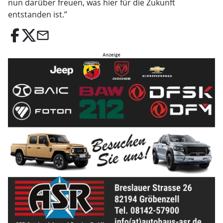
nun darüber freuen, was hier für die Zukunft
entstanden ist.”
email