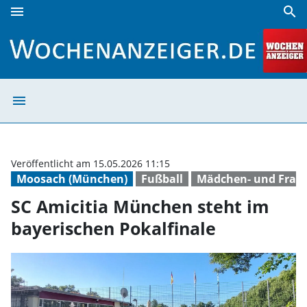
menu
search
SC Amicitia München steht im bayerischen Pokalfinale | W
menu
SC Amicitia Mün
Veröffentlicht am 15.05.2026 11:15
Moosach (München)
Fußball
Mädchen- und Frau
SC Amicitia München steht im
bayerischen Pokalfinale