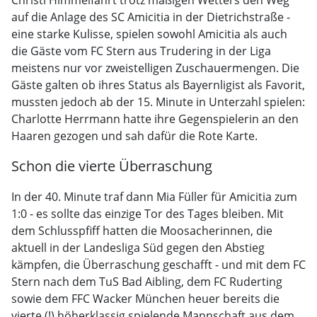
Christi Himmelfahrt trotz mäßigen Wetters den Weg
auf die Anlage des SC Amicitia in der Dietrichstraße -
eine starke Kulisse, spielen sowohl Amicitia als auch
die Gäste vom FC Stern aus Trudering in der Liga
meistens nur vor zweistelligen Zuschauermengen. Die
Gäste galten ob ihres Status als Bayernligist als Favorit,
mussten jedoch ab der 15. Minute in Unterzahl spielen:
Charlotte Herrmann hatte ihre Gegenspielerin an den
Haaren gezogen und sah dafür die Rote Karte.
Schon die vierte Überraschung
In der 40. Minute traf dann Mia Füller für Amicitia zum
1:0 - es sollte das einzige Tor des Tages bleiben. Mit
dem Schlusspfiff hatten die Moosacherinnen, die
aktuell in der Landesliga Süd gegen den Abstieg
kämpfen, die Überraschung geschafft - und mit dem FC
Stern nach dem TuS Bad Aibling, dem FC Ruderting
sowie dem FFC Wacker München heuer bereits die
vierte (!) höherklassig spielende Mannschaft aus dem