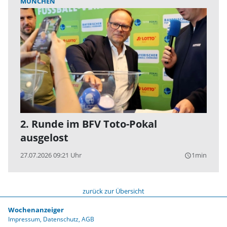
MÜNCHEN
2. Runde im BFV Toto-Pokal
ausgelost
27.07.2026 09:21 Uhr
1min
query_builder
zurück zur Übersicht
Wochenanzeiger
Impressum
Datenschutz
AGB