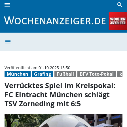
menu
search
Verrücktes Spiel im Kreispokal: FC Eintracht München schl
menu
Verrücktes Spiel
Veröffentlicht am 01.10.2025 13:50
München
Grafing
Fußball
BFV Toto-Pokal
kre
Verrücktes Spiel im Kreispokal:
FC Eintracht München schlägt
TSV Zorneding mit 6:5