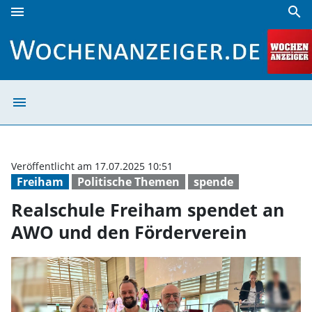
menu
search
Realschule Freiham spendet an AWO und den Förderverein
menu
Realschule Frei
Veröffentlicht am 17.07.2025 10:51
Freiham
Politische Themen
spende
Realschule Freiham spendet an
AWO und den Förderverein