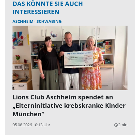
DAS KÖNNTE SIE AUCH
INTERESSIEREN
ASCHHEIM
SCHWABING
Lions Club Aschheim spendet an
„Elterninitiative krebskranke Kinder
München”
05.08.2026 10:13 Uhr
2min
query_builder