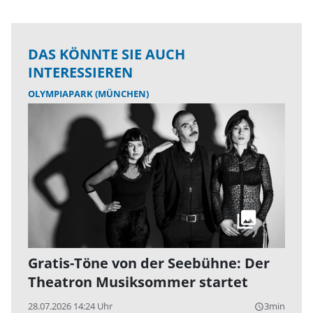
DAS KÖNNTE SIE AUCH
INTERESSIEREN
OLYMPIAPARK (MÜNCHEN)
Gratis-Töne von der Seebühne: Der
Theatron Musiksommer startet
28.07.2026 14:24 Uhr
3min
query_builder