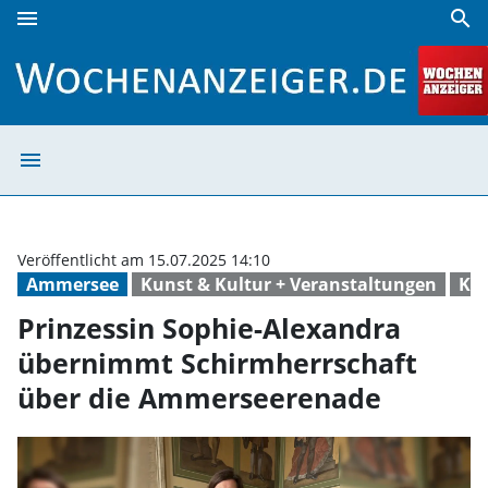
menu
search
Prinzessin Sophie-Alexandra übernimmt Schirmherrschaf
menu
Prinzessin Soph
Veröffentlicht am 15.07.2025 14:10
Ammersee
Kunst & Kultur + Veranstaltungen
Kla
Prinzessin Sophie-Alexandra
übernimmt Schirmherrschaft
über die Ammerseerenade