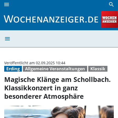
menu
search
Magische Klänge am Schollbach. Klassikkonzert in ganz b
menu
Magische Klänge
Veröffentlicht am 02.09.2025 10:44
Erding
Allgemeine Veranstaltungen
Klassik
Magische Klänge am Schollbach.
Klassikkonzert in ganz
besonderer Atmosphäre