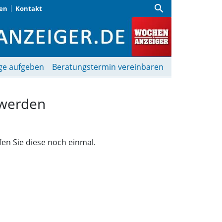
search
gen
Kontakt
funden | Wochenanzeige
ge aufgeben
Beratungstermin vereinbaren
 werden
fen Sie diese noch einmal.