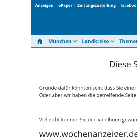
Anzeigen
ePaper
Zeitungszustellung
faceboo
home
expand_more
expand_more
München
Landkreise
Theme
Diese 
Gründe dafür könnten sein, dass Sie eine 
Oder aber wir haben die betreffende Seit
Vielleicht können Sie den von Ihnen gewün
www.wochenanzeiger.d