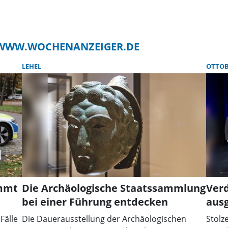
F WWW.WOCHENANZEIGER.DE
LEHEL
OTTOB
immt
Die Archäologische Staatssammlung
Ver
bei einer Führung entdecken
aus
Fälle
Die Dauerausstellung der Archäologischen
Stolz