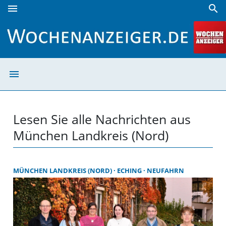
menu
search
München Landkreis (Nord) | Wochenanzeiger
menu
München Landkr
Lesen Sie alle Nachrichten aus
München Landkreis (Nord)
MÜNCHEN LANDKREIS (NORD)
ECHING
NEUFAHRN