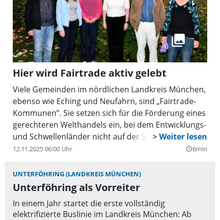
Hier wird Fairtrade aktiv gelebt
Viele Gemeinden im nördlichen Landkreis München,
ebenso wie Eching und Neufahrn, sind „Fairtrade-
Kommunen”. Sie setzen sich für die Förderung eines
gerechteren Welthandels ein, bei dem Entwicklungs-
und Schwellenländer nicht auf der Strecke bleiben.
12.11.2025 06:00 Uhr
6min
query_builder
UNTERFÖHRING (LANDKREIS MÜNCHEN)
Unterföhring als Vorreiter
In einem Jahr startet die erste vollständig
elektrifizierte Buslinie im Landkreis München: Ab