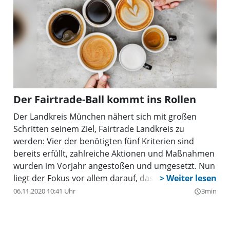
Der Fairtrade-Ball kommt ins Rollen
Der Landkreis München nähert sich mit großen
Schritten seinem Ziel, Fairtrade Landkreis zu
werden: Vier der benötigten fünf Kriterien sind
bereits erfüllt, zahlreiche Aktionen und Maßnahmen
wurden im Vorjahr angestoßen und umgesetzt. Nun
liegt der Fokus vor allem darauf, das bereits
Erreichte zu verfestigen und zu erweitern sowie
06.11.2020 10:41 Uhr
3min
query_builder
weitere Mitgestalter und Unterstützer auf dem Weg
zum Fairtrade Landkreis anzuwerben.
MÜNCHEN LANDKREIS (NORD)