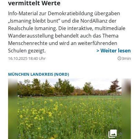
vermittelt Werte
Info-Material zur Demokratiebildung übergaben
„Ismaning bleibt bunt” und die NordAllianz der
Realschule Ismaning. Die interaktive, multimediale
Wanderausstellung behandelt auch das Thema
Menschenrechte und wird an weiterführenden
Schulen gezeigt.
16.10.2025 18:40 Uhr
3min
query_builder
MÜNCHEN LANDKREIS (NORD)