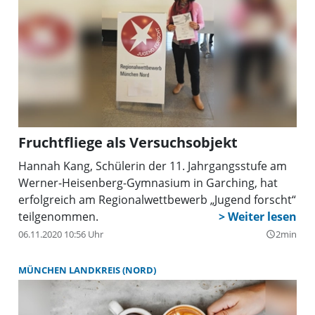
nach Corona anhalten werden, das wäre immerhin
Norden soll den Anwohnern die fürchterliche Zeit
ein Gewinn für alle, der noch dazu vollkommen
leichter zugänglich machen.
krisensicher sei. hw
Fruchtfliege als Versuchsobjekt
Hannah Kang, Schülerin der 11. Jahrgangsstufe am
Werner-Heisenberg-Gymnasium in Garching, hat
erfolgreich am Regionalwettbewerb „Jugend forscht“
teilgenommen.
06.11.2020 10:56 Uhr
2min
query_builder
MÜNCHEN LANDKREIS (NORD)