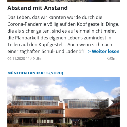
Abstand mit Anstand
Das Leben, das wir kannten wurde durch die
Corona-Pandemie völlig auf den Kopf gestellt. Dinge,
die als sicher galten, sind es auf einmal nicht mehr,
die Planbarkeit des eigenen Lebens zumindest in
Teilen auf den Kopf gestellt. Auch wenn sich nach
einer zaghaften Schul- und Ladenöffnung am
vergangenen Montag langsam wieder etwas mehr
06.11.2020 11:49 Uhr
5min
query_builder
Normalität einschleicht, hat sich das Leben
dramatisch verändert. Wer sich noch vor einem
MÜNCHEN LANDKREIS (NORD)
halben Jahr damit gebrüstet hätte, den Keller voller
Toilettenpapier, Nudeln und Einmalhandschuhen zu
haben, wäre mehr als schräg von der Seite
betrachtet worden. Die Hamsterkäufe der ersten
Wochen haben aber gezeigt, welche Ängste in vielen
Menschen schlummern. Aber sie hat auch gezeigt,
wie viel Gutes in den Menschen steckt. Die
Hilfsbereitschaft ist mindestens ebenso in der