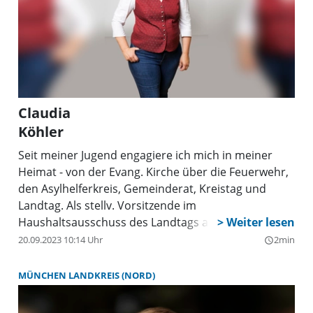
Claudia
Köhler
Seit meiner Jugend engagiere ich mich in meiner
Heimat - von der Evang. Kirche über die Feuerwehr,
den Asylhelferkreis, Gemeinderat, Kreistag und
Landtag. Als stellv. Vorsitzende im
Haushaltsausschuss des Landtags arbeite ich am
Schalthebel des politischen Willens, am Geldhahn.
20.09.2023 10:14 Uhr
2min
query_builder
Gute Politik spiegelt sich immer in der
Haushaltspolitik wider! Wofür wird in Bayern Geld
MÜNCHEN LANDKREIS (NORD)
ausgegeben und wofür nicht? Ich kämpfe für ein
nachhaltiges, vorsorgendes und sozial gerechtes