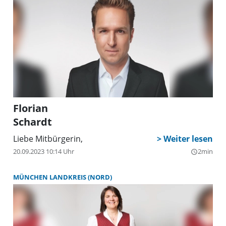
9,6 Prozent der Stimmen auf sich (-1,7 Prozent). Die
Wahlbeteiligung lag bei 76,6, Prozent.
Florian
Schardt
Liebe Mitbürgerin,
20.09.2023 10:14 Uhr
2min
query_builder
MÜNCHEN LANDKREIS (NORD)