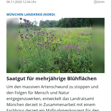
einer 28-köpfigen Delegation aus der Woiwodschaft
06.11.2020 12:34 Uhr
2min
query_builder
Kleinpolen.
MÜNCHEN LANDKREIS (NORD)
Saatgut für mehrjährige Blühflächen
Um den massiven Artenschwund zu stoppen und
den Folgen für Mensch und Natur
entgegenzuwirken, entwickelt das Landratsamt
München derzeit in Zusammenarbeit mit einem
Fachbüro derzeit ein Maßnahmenkonzept für den