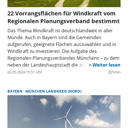
22 Vorrangsflächen für Windkraft vom
Regionalen Planungsverband bestimmt
Das Thema Windkraft ist deutschlandweit in aller
Munde. Auch in Bayern sind die Gemeinden
aufgerufen, geeignete Flächen auszuwählen und in
Windkraft zu investieren. Die Aufgabe des
Regionalen Planungsverbandes Münchens – zu dem
neben der Landeshauptstadt die acht umliegenden
Landkreise sowie die 185 kreisangehörigen
02.05.2024 15:51 Uhr
5min
query_builder
Gemeinden in diesen Landkreisen gehören – war es,
1,8 Prozent der Landesfläche für Windkraft
BAYERN
MÜNCHEN LANDKREIS (NORD)
auszuweisen. Eine schwierige Aufgabe, gilt es doch
viele Parameter bei den Planungen zu
berücksichtigen. So hat sich ein Team aus
Spezialisten aufgemacht und nach akribischer
Abwägung aller Punkte einen Plan für dieses Gebiet
entwickelt, der am Ende 22 sogenannte