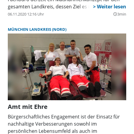
gesamten Landkreis, dessen Ziel es ist, die
biologische Vielfalt wie auch die Lebensraumqualität
06.11.2020 12:16 Uhr
3min
query_builder
für die Bürger zu erhalten und nachhaltig zu
verbessern. Nach Fertigstellung des Konzepts sollen
MÜNCHEN LANDKREIS (NORD)
dessen Empfehlungen mit möglichst vielen Partnern
Zug um Zug umgesetzt werden.
Amt mit Ehre
Bürgerschaftliches Engagement ist der Einsatz für
nachhaltige Verbesserungen sowohl im
persönlichen Lebensumfeld als auch im