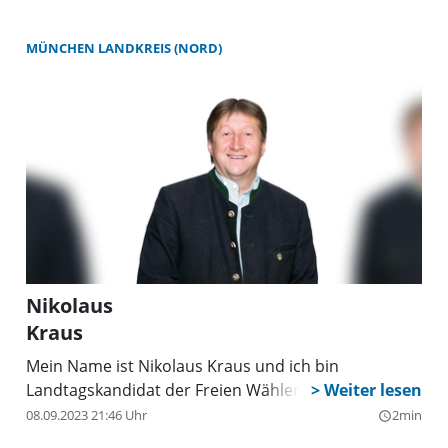
Als freie Demokratin glaube ich fest daran, dass wir
jetzt die richtigen Rahmenbedingungen setzen
MÜNCHEN LANDKREIS (NORD)
sollten, um den Landkreis München für zukünftige
Generationen als lebenswerte Heimat zu erhalten.
Nikolaus
Kraus
Mein Name ist Nikolaus Kraus und ich bin
Landtagskandidat der Freien Wähler.
08.09.2023 21:46 Uhr
2min
query_builder