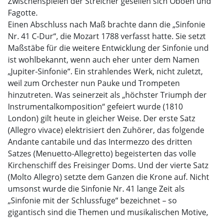
Zwischenspielen der Streicher gesellen sich Oboen und
Fagotte.
Einen Abschluss nach Maß brachte dann die „Sinfonie
Nr. 41 C-Dur“, die Mozart 1788 verfasst hatte. Sie setzt
Maßstäbe für die weitere Entwicklung der Sinfonie und
ist wohlbekannt, wenn auch eher unter dem Namen
„Jupiter-Sinfonie“. Ein strahlendes Werk, nicht zuletzt,
weil zum Orchester nun Pauke und Trompeten
hinzutreten. Was seinerzeit als „höchster Triumph der
Instrumentalkomposition“ gefeiert wurde (1810
London) gilt heute in gleicher Weise. Der erste Satz
(Allegro vivace) elektrisiert den Zuhörer, das folgende
Andante cantabile und das Intermezzo des dritten
Satzes (Menuetto-Allegretto) begeisterten das volle
Kirchenschiff des Freisinger Doms. Und der vierte Satz
(Molto Allegro) setzte dem Ganzen die Krone auf. Nicht
umsonst wurde die Sinfonie Nr. 41 lange Zeit als
„Sinfonie mit der Schlussfuge“ bezeichnet – so
gigantisch sind die Themen und musikalischen Motive,