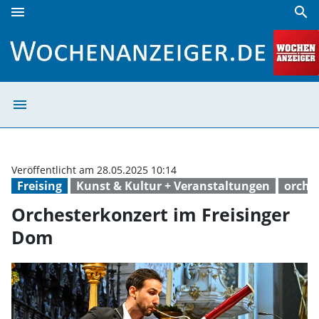
menu
search
Orchesterkonzert im Freisinger Dom | Wochenanzeiger
menu
Orchesterkonzer
Veröffentlicht am 28.05.2025 10:14
Freising
Kunst & Kultur + Veranstaltungen
orche
Orchesterkonzert im Freisinger
Dom