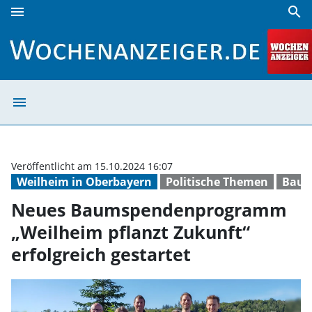
menu
search
Neues Baumspendenprogramm „Weilheim pflanzt Zukunft“ e
menu
Neues Baumspend
Veröffentlicht am 15.10.2024 16:07
Weilheim in Oberbayern
Politische Themen
Baum
Neues Baumspendenprogramm
„Weilheim pflanzt Zukunft“
erfolgreich gestartet