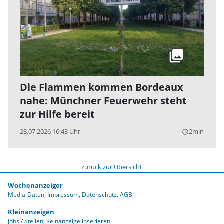
Die Flammen kommen Bordeaux
nahe: Münchner Feuerwehr steht
zur Hilfe bereit
28.07.2026 16:43 Uhr
2min
query_builder
zurück zur Übersicht
Wochenanzeiger
Media-Daten
Impressum
Datenschutz
AGB
Kleinanzeigen
Jobs / Stellen
Keinanzeige inserieren