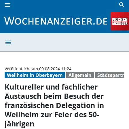
menu
search
Kultureller und fachlicher Austausch beim Besuch der fran
menu
Kultureller und 
Veröffentlicht am 09.08.2024 11:24
Weilheim in Oberbayern
Allgemein
Städtepartne
Kultureller und fachlicher
Austausch beim Besuch der
französischen Delegation in
Weilheim zur Feier des 50-
jährigen