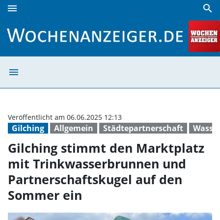
menu
search
Gilching stimmt den Marktplatz mit Trinkwasserbrunnen u
menu
Gilching stimmt
Veröffentlicht am 06.06.2025 12:13
Gilching
Allgemein
Städtepartnerschaft
Wasse
Gilching stimmt den Marktplatz
mit Trinkwasserbrunnen und
Partnerschaftskugel auf den
Sommer ein