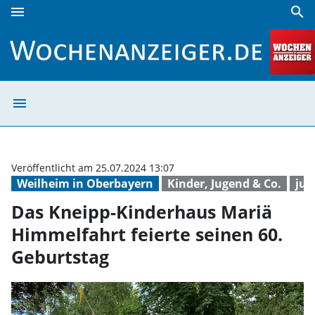
menu
search
Das Kneipp-Kinderhaus Mariä Himmelfahrt feierte seinen 
menu
Das Kneipp-Kind
Veröffentlicht am 25.07.2024 13:07
Weilheim in Oberbayern
Kinder, Jugend & Co.
jub
Das Kneipp-Kinderhaus Mariä
Himmelfahrt feierte seinen 60.
Geburtstag