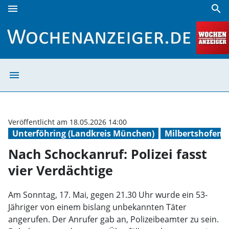
menu
search
Nach Schockanruf: Polizei fasst vier Verdächtige | Wochena
menu
Nach Schockanruf
Veröffentlicht am 18.05.2026 14:00
Unterföhring (Landkreis München)
Milbertshofen 
Nach Schockanruf: Polizei fasst
vier Verdächtige
Am Sonntag, 17. Mai, gegen 21.30 Uhr wurde ein 53-
Jähriger von einem bislang unbekannten Täter
angerufen. Der Anrufer gab an, Polizeibeamter zu sein.