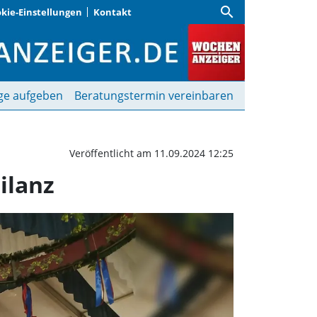
search
kie-Einstellungen
Kontakt
ieht sehr positive Absch
ge aufgeben
Beratungstermin vereinbaren
Veröffentlicht am 11.09.2024 12:25
ilanz