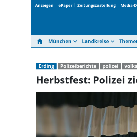
Anzeigen
ePaper
Zeitungszustellung
Media-
home
expand_more
expand_more
München
Landkreise
Theme
Erding
Polizeiberichte
polizei
volks
Herbstfest: Polizei z