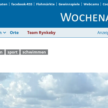
Daten
facebook-RSS
Flohmärkte
Gewinnspiele
Webcams
Coo
Gut geschwommen | 
expand_more
n
Orte
Team Rynkeby
Anzei
n
sport
schwimmen