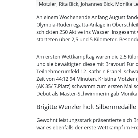
Motzler, Rita Bick, Johannes Bick, Monika Le
An einem Wochenende Anfang August fanden
Olympia-Ruderregatta-Anlage in Oberschle
schickten 250 Aktive ins Wasser. Insgesam
starteten über 2,5 und 5 Kilometer. Beson
Am ersten Wettkampftag waren die 2,5 Kilom
und sie bewältigten diese mit Bravour! Für d
Teilnehmerumfeld 12. Kathrin Franell schwam
Zeit von 44:12,94 Minuten. Kristina Motzler
(AK 35/ 7.Platz) schwamm zum ersten Mal souv
Debüt als Master-Schwimmerin gab Monika Sch
Brigitte Wenzler holt Silbermedaille
Gewohnt leistungsstark präsentierte sich Br
war es ebenfalls der erste Wettkampf im Frei