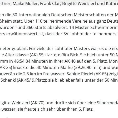
ttner, Maike Müller, Frank Clar, Brigitte Weinzierl und Kathri
 die 30. Internationalen Deutschen Meisterschaften der 
ißheim statt. Über 110 teilnehmende Vereine aus ganz Deu
t wurden rund 360 Starts absolviert. 14 Master-Schwimme
ders erwähnenswert ist, dass der SV Lohhof der teilnehmer
eter geplant. Für viele der Lohhofer Masters war es die e
ie Altersklasse (AK) 55 startete Rita Bick. Sie blieb unter 
m in 46:54,84 Minuten in ihrer AK 40 auf den 5. Platz. Moni
 (AK 25) knackte die 40 Minuten-Marke (39:26,90 min) und wu
erän die 2,5 km im Freiwasser. Sabine Riedel (AK 65) zeigte 
enkl (AK 45/ 9.Platz); sie blieb ebenfalls unter der 50 Mi
igitte Weinzierl (AK 70) und durfte sich über eine Silbermed
wasser; sie freute sich sehr über ihren 6. Platz.