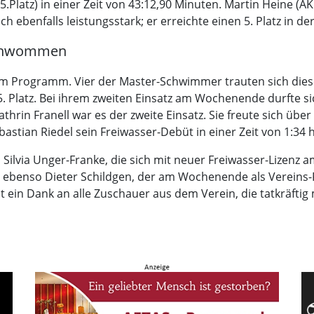
5.Platz) in einer Zeit von 43:12,90 Minuten. Martin Heine (A
ch ebenfalls leistungsstark; er erreichte einen 5. Platz in der
eschwommen
em Programm. Vier der Master-Schwimmer trauten sich die
n 5. Platz. Bei ihrem zweiten Einsatz am Wochenende durfte si
athrin Franell war es der zweite Einsatz. Sie freute sich über
bastian Riedel sein Freiwasser-Debüt in einer Zeit von 1:34 
Silvia Unger-Franke, die sich mit neuer Freiwasser-Lizenz 
t ebenso Dieter Schildgen, der am Wochenende als Vereins-
ht ein Dank an alle Zuschauer aus dem Verein, die tatkräfti