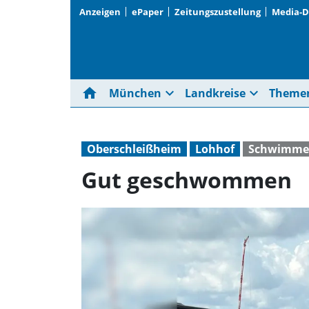
Anzeigen
ePaper
Zeitungszustellung
Media-
home
expand_more
expand_more
München
Landkreise
Theme
Oberschleißheim
Lohhof
Schwimme
Gut geschwommen