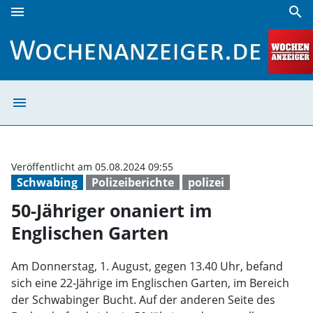
menu
search
50-Jähriger onaniert im Englischen Garten | Wochenanzeig
menu
50-Jähriger ona
Veröffentlicht am 05.08.2024 09:55
Schwabing
Polizeiberichte
polizei
50-Jähriger onaniert im
Englischen Garten
Am Donnerstag, 1. August, gegen 13.40 Uhr, befand
sich eine 22-Jährige im Englischen Garten, im Bereich
der Schwabinger Bucht. Auf der anderen Seite des