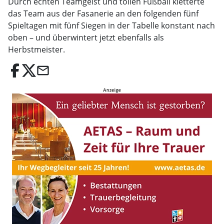
Durch echten Teamgeist und tollen Fußball kletterte
das Team aus der Fasanerie an den folgenden fünf
Spieltagen mit fünf Siegen in der Tabelle konstant nach
oben – und überwintert jetzt ebenfalls als
Herbstmeister.
email