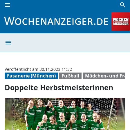
menu
search
Doppelte Herbstmeisterinnen | Wochenanzeiger
menu
Doppelte Herbst
Veröffentlicht am 30.11.2023 11:32
Fasanerie (München)
Fußball
Mädchen- und Frau
Doppelte Herbstmeisterinnen