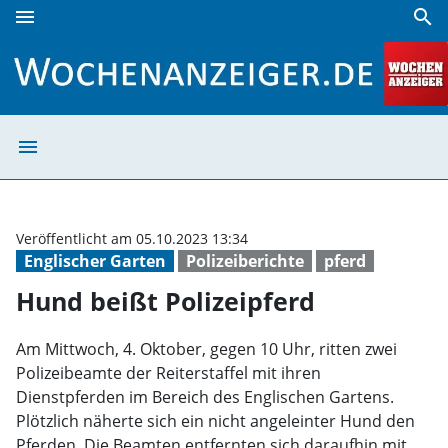
menu
search
Hund beißt Polizeipferd | Wochenanzeiger
menu
Hund beißt Poli
Veröffentlicht am 05.10.2023 13:34
Englischer Garten
Polizeiberichte
pferd
Hund beißt Polizeipferd
Am Mittwoch, 4. Oktober, gegen 10 Uhr, ritten zwei
Polizeibeamte der Reiterstaffel mit ihren
Dienstpferden im Bereich des Englischen Gartens.
Plötzlich näherte sich ein nicht angeleinter Hund den
Pferden. Die Beamten entfernten sich daraufhin mit