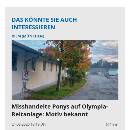
DAS KÖNNTE SIE AUCH
INTERESSIEREN
RIEM (MÜNCHEN)
Misshandelte Ponys auf Olympia-
Reitanlage: Motiv bekannt
24.03.2026 13:19 Uhr
1min
query_builder