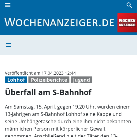
menu
search
Überfall am S-Bahnhof | Wochenanzeiger
menu
Überfall am S-B
Veröffentlicht am 17.04.2023 12:44
Lohhof
Polizeiberichte
Jugend
Überfall am S-Bahnhof
Am Samstag, 15. April, gegen 19.20 Uhr, wurden einem
13-Jährigen am S-Bahnhof Lohhof seine Kappe und
seine Umhängetasche durch eine ihm nicht bekannten
männlichen Person mit körperlicher Gewalt
genommen. Anschließend hielt der Täter den 13-