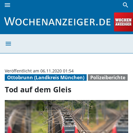
menu
search
Tod auf dem Gleis | Wochenanzeiger
menu
Tod auf dem Gle
Veröffentlicht am 06.11.2020 01:54
Ottobrunn (Landkreis München)
Polizeiberichte
Tod auf dem Gleis