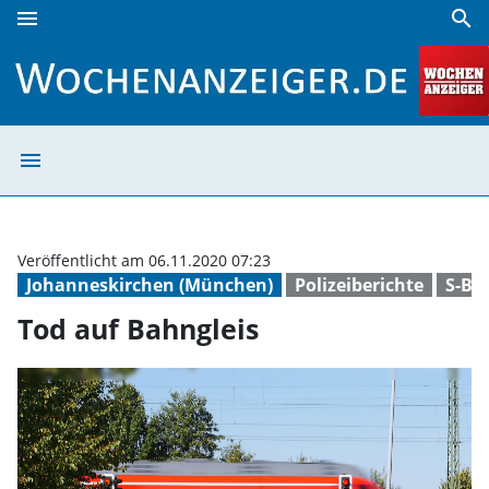
menu
search
Tod auf Bahngleis | Wochenanzeiger
menu
Tod auf Bahngle
Veröffentlicht am 06.11.2020 07:23
Johanneskirchen (München)
Polizeiberichte
S-Ba
Tod auf Bahngleis