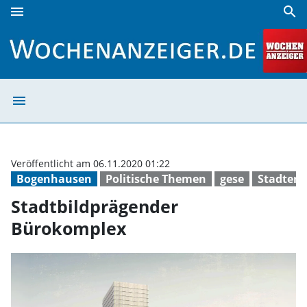
menu
search
Stadtbildprägender Bürokomplex | Wochenanzeiger
menu
Stadtbildpräge
Veröffentlicht am 06.11.2020 01:22
Bogenhausen
Politische Themen
gese
Stadtent
Stadtbildprägender
Bürokomplex