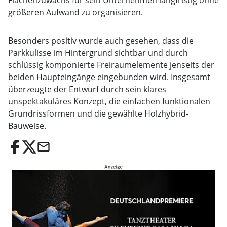
Flächenzuwachs für sein Unternehmen langfristig ohne
größeren Aufwand zu organisieren.
Besonders positiv wurde auch gesehen, dass die
Parkkulisse im Hintergrund sichtbar und durch
schlüssig komponierte Freiraumelemente jenseits der
beiden Haupteingänge eingebunden wird. Insgesamt
überzeugte der Entwurf durch sein klares
unspektakuläres Konzept, die einfachen funktionalen
Grundrissformen und die gewählte Holzhybrid-
Bauweise.
email