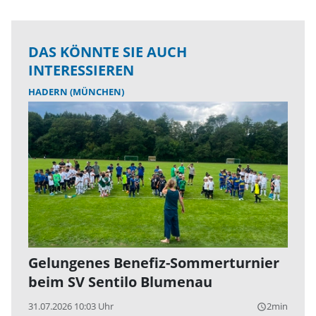
DAS KÖNNTE SIE AUCH
INTERESSIEREN
HADERN (MÜNCHEN)
Gelungenes Benefiz-Sommerturnier
beim SV Sentilo Blumenau
31.07.2026 10:03 Uhr
2min
query_builder