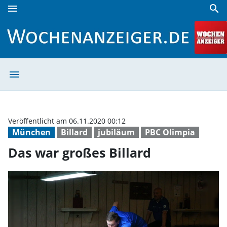
menu
search
Das war großes Billard | Wochenanzeiger
menu
Das war großes 
Veröffentlicht am 06.11.2020 00:12
München
Billard
jubiläum
PBC Olimpia
Das war großes Billard