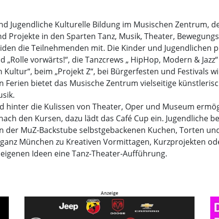
nd Jugendliche Kulturelle Bildung im Musischen Zentrum, d
nd Projekte in den Sparten Tanz, Musik, Theater, Bewegungs
den die Teilnehmenden mit. Die Kinder und Jugendlichen p
„Rolle vorwärts!“, die Tanzcrews „ HipHop, Modern & Jazz“
n Kultur“, beim „Projekt Z“, bei Bürgerfesten und Festivals w
n Ferien bietet das Musische Zentrum vielseitige künstler
sik.
d hinter die Kulissen von Theater, Oper und Museum ermögli
ch den Kursen, dazu lädt das Café Cup ein. Jugendliche be
n der MuZ-Backstube selbstgebackenen Kuchen, Torten und 
ganz München zu Kreativen Vormittagen, Kurzprojekten od
eigenen Ideen eine Tanz-Theater-Aufführung.