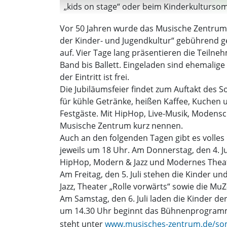
„kids on stage“ oder beim Kinderkultursom
Vor 50 Jahren wurde das Musische Zentrum i
der Kinder- und Jugendkultur“ gebührend g
auf. Vier Tage lang präsentieren die Teiln
Band bis Ballett. Eingeladen sind ehemalig
der Eintritt ist frei.
Die Jubiläumsfeier findet zum Auftakt des S
für kühle Getränke, heißen Kaffee, Kuchen 
Festgäste. Mit HipHop, Live-Musik, Modensch
Musische Zentrum kurz nennen.
Auch an den folgenden Tagen gibt es volle
jeweils um 18 Uhr. Am Donnerstag, den 4. J
HipHop, Modern & Jazz und Modernes Thea
Am Freitag, den 5. Juli stehen die Kinder 
Jazz, Theater „Rolle vorwärts“ sowie die Mu
Am Samstag, den 6. Juli laden die Kinder de
um 14.30 Uhr beginnt das Bühnenprogramm
steht unter
www.musisches-zentrum.de/som