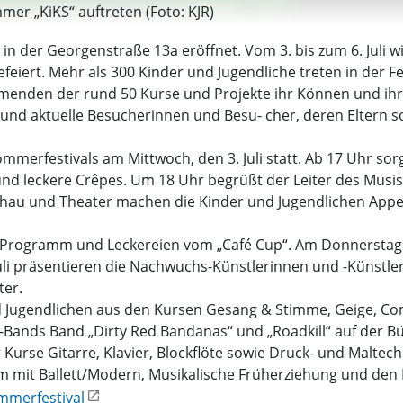
mer „KiKS“ auftreten (Foto: KJR)
n der Georgenstraße 13a eröffnet. Vom 3. bis zum 6. Juli 
efeiert. Mehr als 300 Kinder und Jugendliche treten in der
ehmenden der rund 50 Kurse und Projekte ihr Können und ih
e und aktuelle Besucherinnen und Besu- cher, deren Eltern
ommerfestivals am Mittwoch, den 3. Juli statt. Ab 17 Uhr s
und leckere Crêpes. Um 18 Uhr begrüßt der Leiter des Musi
au und Theater machen die Kinder und Jugendlichen Appetit 
s Programm und Leckereien vom „Café Cup“. Am Donnerstag 
uli präsentieren die Nachwuchs-Künstlerinnen und -Künstle
ter.
und Jugendlichen aus den Kursen Gesang & Stimme, Geige, Co
Z-Bands Band „Dirty Red Bandanas“ und „Roadkill“ auf der B
r Kurse Gitarre, Klavier, Blockflöte sowie Druck- und Malte
 mit Ballett/Modern, Musikalische Früherziehung und de
merfestival