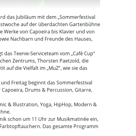
wird das Jubiläum mit dem „Sommerfestival
 Festwoche auf der überdachten Gartenbühne
re Werke von Capoeira bis Klavier und von
 sowie Nachbarn und Freunde des Hauses,
orgt das Teenie-Serviceteam vom „Café Cup“
schen Zentrums, Thorsten Paetzold, die
auf die Vielfalt im „MuZ“, wie sie das
und Freitag beginnt das Sommerfestival
r Capoeira, Drums & Percussion, Gitarre,
mic & Illustration, Yoga, HipHop, Modern &
ühne.
chnik schon um 11 Uhr zur Musikmatinée ein,
n Farbtopftauchern. Das gesamte Programm