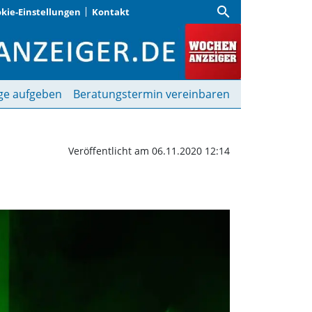
search
kie-Einstellungen
Kontakt
he zeigen ihr Können |
ge aufgeben
Beratungstermin vereinbaren
Veröffentlicht am 06.11.2020 12:14