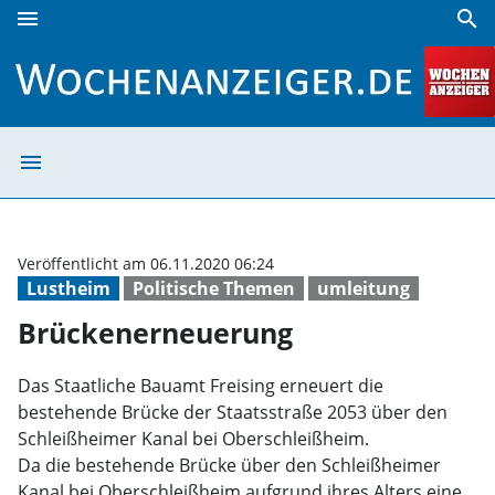
menu
search
Brückenerneuerung | Wochenanzeiger
menu
Brückenerneuer
Veröffentlicht am 06.11.2020 06:24
Lustheim
Politische Themen
umleitung
Brückenerneuerung
Das Staatliche Bauamt Freising erneuert die
bestehende Brücke der Staatsstraße 2053 über den
Schleißheimer Kanal bei Oberschleißheim.
Da die bestehende Brücke über den Schleißheimer
Kanal bei Oberschleißheim aufgrund ihres Alters eine